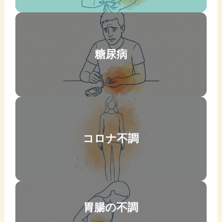
糖尿病
コロナ不調
胃腸の不調