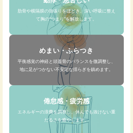
動悸・息苦しい
肋骨や横隔膜の強張りをほどき、深い呼吸に整え
て胸の“つまり”を解放します。
めまい・ふらつき
平衡感覚の神経と頭蓋骨のバランスを微調整し、
地に足がつかない不安定な揺らぎを鎮めます。
倦怠感・疲労感
エネルギーの浪費を調整し、休んでも抜けない重
だるさを癒やします。