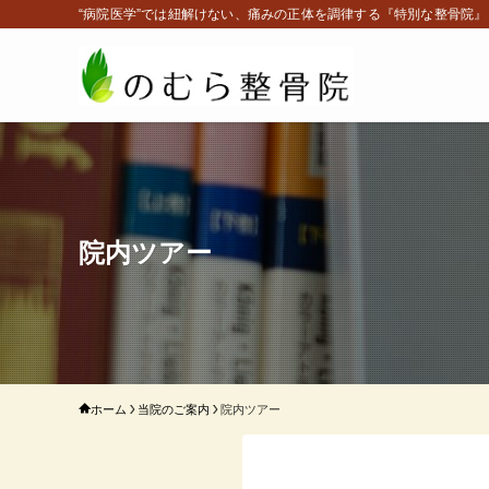
“病院医学”では紐解けない、痛みの正体を調律する『特別な整骨院』
院内ツアー
ホーム
当院のご案内
院内ツアー