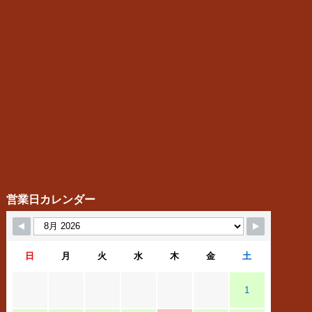
営業日カレンダー
日
月
火
水
木
金
土
1