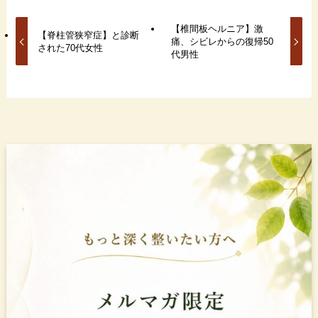
【椎間板ヘルニア】激
【脊柱管狭窄症】と診断
痛、シビレからの復帰50
された70代女性
代男性